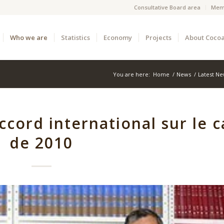
Consultative Board area
Mem
Who we are
Statistics
Economy
Projects
About Coco
You are here:
Home
/
News
/
Latest N
ccord international sur le 
de 2010