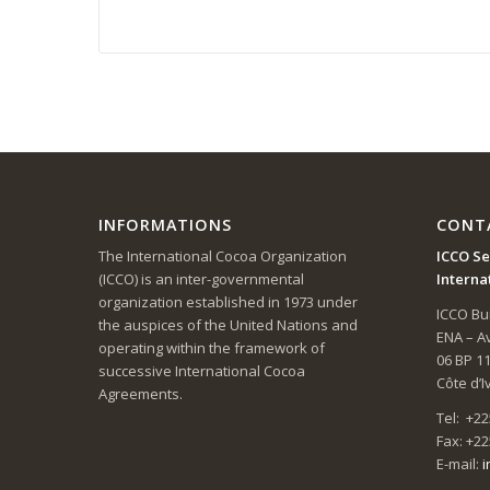
INFORMATIONS
CONT
The International Cocoa Organization
ICCO Se
(ICCO) is an inter-governmental
Interna
organization established in 1973 under
ICCO Bui
the auspices of the United Nations and
ENA – 
operating within the framework of
06 BP 1
successive International Cocoa
Côte d’I
Agreements.
Tel: +22
Fax: +22
E-mail:
i