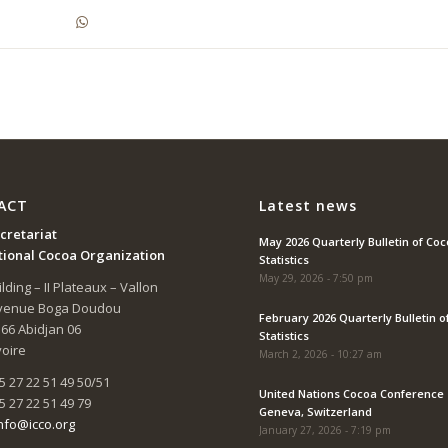
ACT
Latest news
cretariat
May 2026 Quarterly Bulletin of Co
tional Cocoa Organization
Statistics
May 29, 2026 - 7:50 pm
lding – II Plateaux – Vallon
Avenue Boga Doudou
February 2026 Quarterly Bulletin o
166 Abidjan 06
Statistics
voire
March 2, 2026 - 10:27 am
5 27 22 51 49 50/51
United Nations Cocoa Conference 
5 27 22 51 49 79
Geneva, Switzerland
nfo@icco.org
January 27, 2026 - 7:19 pm