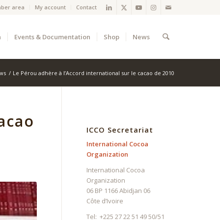
ber area
My account
Contact
a
Events & Documentation
Shop
News
ews
/
Le Pérou adhère à l’Accord international sur le cacao de 2010
cacao
ICCO Secretariat
International Cocoa
Organization
International Cocoa
Organization
06 BP 1166 Abidjan 06
Côte d’Ivoire
Tel: +225 27 22 51 49 50/51