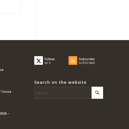
Follow
Subscribe
on X
to RSS Feed
coa
Search on the website
f Cocoa
2026 –